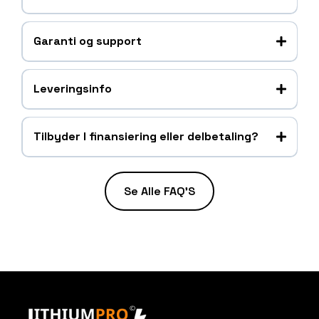
Garanti og support
Leveringsinfo
Tilbyder I finansiering eller delbetaling?
Delbetaling – Eksempel: 100.000 kr. over 5 måneder
= 20.000 kr./md
Se Alle FAQ'S
Køb nu, betal senere – Tilbydes med Klarna
Ingen skjulte gebyrer – Transparent og enkel
betalingsløsning