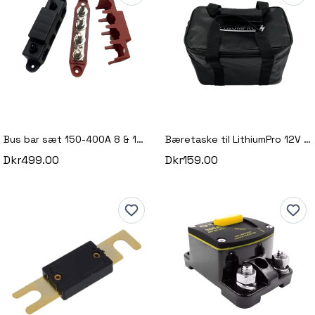
Bus bar sæt 150-400A 8 & 10mm
Bæretaske til LithiumPro 12V 50Ah batterier (grøn version og verdens mindste)
Dkr499.00
Dkr159.00