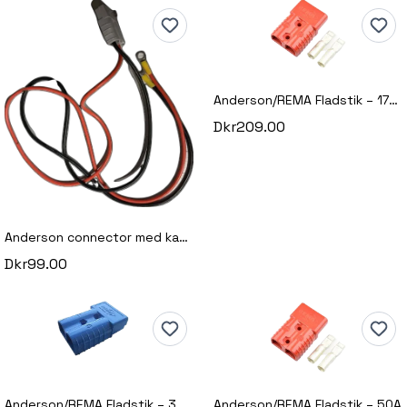
Anderson/REMA Fladstik – 175A / 50 mm² med kabelsko (Power Connector til højstrømsforbindelser)
Dkr209.00
Anderson connector med kabelsæt – 50A
Dkr99.00
Anderson/REMA Fladstik – 350A / 70 mm² med kabelsko (Power Connector til ekstra højstrømsforbindelser)
Anderson/REMA Fladstik – 50A