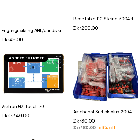
Resetable DC Sikring 300A 12-48v
Dkr299.00
Engangssikring ANL/båndsikring 200A / 300A / 400A – Højeffekt DC-sikringer til batterisystemer
Dkr49.00
LANDETS BILLIGSTE!
Victron GX Touch 70
Amphenol SurLok plus 200A 50mm2
Dkr2349.00
Dkr80.00
Dkr180.00
56% off