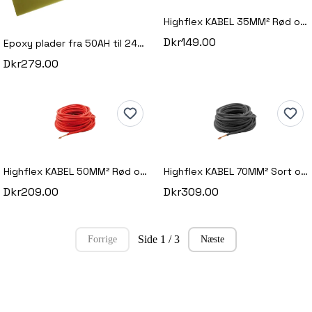
Highflex KABEL 35MM² Rød og Sort 1M
Dkr149.00
Epoxy plader fra 50AH til 240AH celler
Dkr279.00
Highflex KABEL 50MM² Rød og Sort 1M
Highflex KABEL 70MM² Sort og rød 1M
Dkr209.00
Dkr309.00
Side 1 / 3
Forrige
Næste