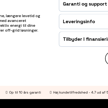
Garanti og support
ne, længere levetid og
t med avanceret
Leveringsinfo
ektiv energi til dine
er off-grid løsninger.
Tilbyder I finansier
Delbetaling – Eksempe
Køb nu, betal senere 
Ingen skjulte gebyrer 
Op til 10 års garanti
Høj kundetilfredshed - 4.7 ud af 