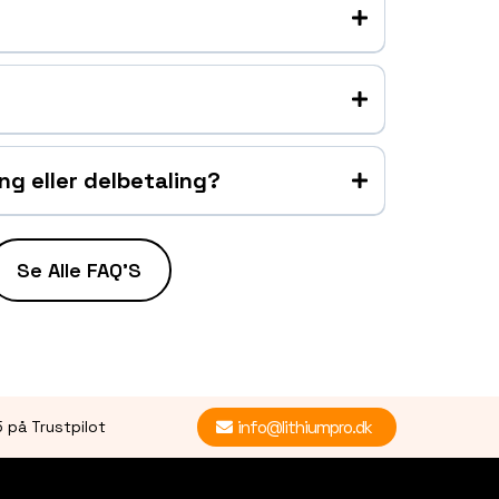
ing eller delbetaling?
l: 100.000 kr. over 5 måneder = 20.000 kr./md
Se Alle FAQ'S
– Tilbydes med Klarna
– Transparent og enkel betalingsløsning
5 på Trustpilot
info@lithiumpro.dk