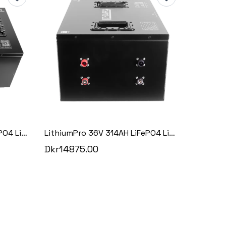
LithiumPro 36V 240AH LiFePO4 Lithium Batteri
LithiumPro 36V 314AH LiFePO4 Lithium Batteri (MB31)
Dkr14875.00