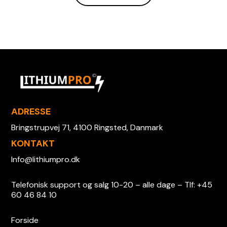
Køb nu, betal senere – Tilbydes med Klarna
Sikker investering – Testet og godkendt for
Ingen skjulte gebyrer – Transparent og enkel
maksimal driftssikkerhed.
betalingsløsning
Pålidelig kvalitet: Kvalitet du kan stole på.
ADRESSE
Bringstrupvej 71, 4100 Ringsted, Danmark
KONTAKT
Info@lithiumpro.dk
Telefonisk support og salg 10-20 – alle dage – Tlf: +45
60 46 84 10
Forside