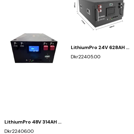
LithiumPro 24V 628AH Rackbatteri M. Can & RS
Dkr22405.00
LithiumPro 48V 314AH Rackbatteri M. Can & RS
Dkr22406.00