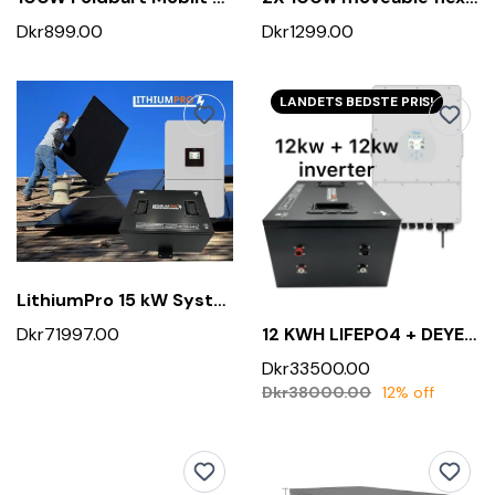
Dkr899.00
Dkr1299.00
LANDETS BEDSTE PRIS!
LithiumPro 15 kW System - Alt-i-Én Solcelleløsning
Dkr71997.00
12 KWH LIFEPO4 + DEYE 12 KW INVERTER SAMLEPAKKE
Dkr33500.00
Dkr38000.00
12% off