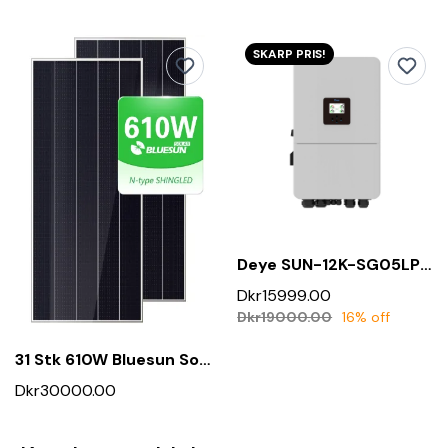
SKARP PRIS!
Deye SUN-12K-SG05LP3-EU - 12kW
Dkr15999.00
Dkr19000.00
16% off
31 Stk 610W Bluesun Solcellepanel
Dkr30000.00