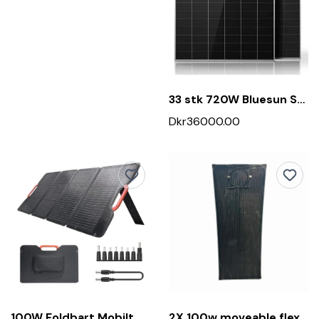
33 stk 720W Bluesun Solcellepanel
Dkr36000.00
100W Foldbart Mobilt Solpanel
2X 100w moveable flex solcellepanel